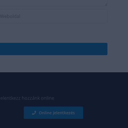
Jelentkezz hozzánk online
Online jelentkezés