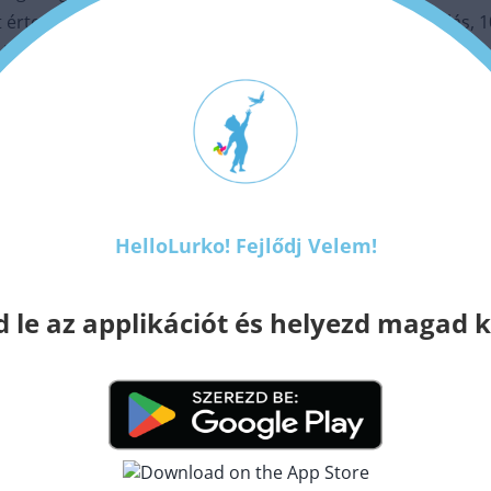
rtenek (nagyjából): jó ha megjelenik: 6. hónapig gurulás, 
 lassú fejlődés, aszimmetrikus mozgásformák elkerülése. Ez 
etek van, keressetek nyugodtan a közeletekben egy korai fe
 fejlesztéssel!! #konduktor #pacsirtafejlesztohaz #gyermek
HelloLurko! Fejlődj Velem!​
!
d le az applikációt és helyezd magad 