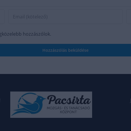
egközelebb hozzászólok.
!