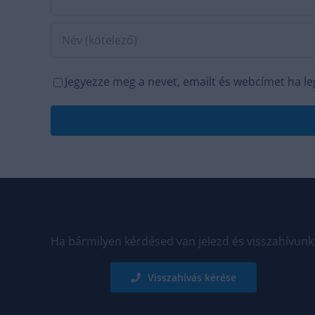
Jegyezze meg a nevet, emailt és webcímet ha l
Ha bármilyen kérdésed van jelezd és visszahívunk
Visszahívás kérése