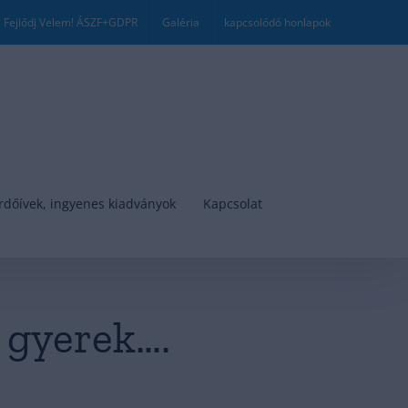
! Fejlődj Velem! ÁSZF+GDPR
Galéria
kapcsolódó honlapok
rdőívek, ingyenes kiadványok
Kapcsolat
 gyerek….