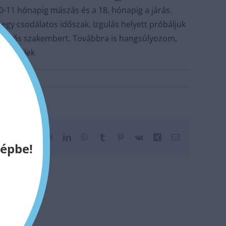
10-11 hónapig mászás és a 18. hónapig a járás.
egy csodálatos időszak. Izgulás helyett próbáljuk
jlesztős szakembert. Továbbra is hangsúlyozom,
szemlelek
Facebook
Twitter
Reddit
LinkedIn
WhatsApp
Tumblr
Pinterest
Vk
Xing
Email:
képbe!