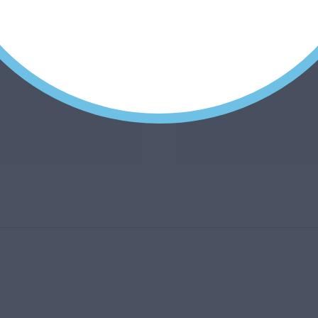
A baba alvási
Nyári játé
pozitúrái
totyogó