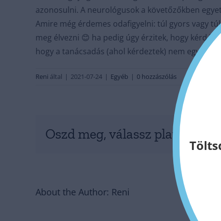
azonosulni. A neurológusok a követőzőkben egyet é
Amire még érdemes odafigyelni: túl gyors vagy túl
meg élvezni 😊 ha pedig úgy érzitek, hogy kérdés
hogy a tanácsadás (ahol kérdeztek) nem egyenlő a
Reni
által
|
2021-07-24
|
Egyéb
|
0 hozzászólás
Oszd meg, válassz platformot
Tölts
About the Author:
Reni