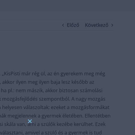
Előző
Következő
 „KisPisti már rég ül, az én gyerekem meg még
, akkor ilyen meg ilyen baja lesz később az
ha pl.: nem mászik, akkor biztosan számolási
ek mozgásfejlődés szempontból. A nagy mozgás
ben helyesen válaszoltak: ezeket a mozgásformákat
rmák megjelennek a gyermek életében. Ellentétben
×
 skála van, ami a szülők kezébe kerülhet. Ezek
lasztani, amivel a szülő és a gyermek is tud