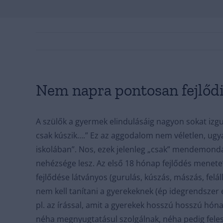
Nem napra pontosan fejlődi
A szülők a gyermek elindulásáig nagyon sokat izg
csak kúszik….” Ez az aggodalom nem véletlen, ugyan
iskolában”. Nos, ezek jelenleg „csak” mendemondá
nehézsége lesz. Az első 18 hónap fejlődés menet
fejlődése látványos (gurulás, kúszás, mászás, fel
nem kell tanítani a gyerekeknek (ép idegrendszer
pl. az írással, amit a gyerekek hosszú hosszú hón
néha megnyugtatásul szolgálnak, néha pedig feles