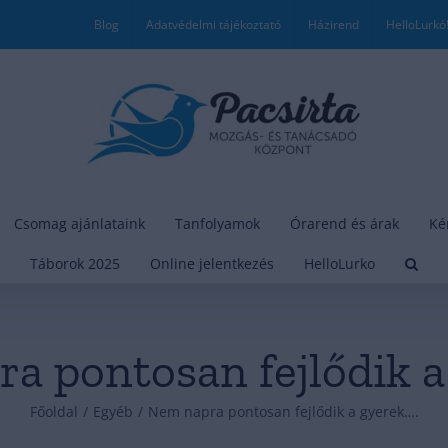
Blog
Adatvédelmi tájékoztató
Házirend
HelloLurkó
Csomag ajánlataink
Tanfolyamok
Órarend és árak
Ké
Táborok 2025
Online jelentkezés
HelloLurko
a pontosan fejlődik a
Főoldal
/
Egyéb
/
Nem napra pontosan fejlődik a gyerek….