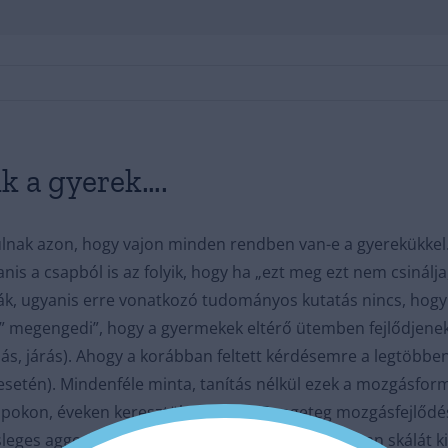
k a gyerek….
ulnak azon, hogy vajon minden rendben van-e a gyerekükkel.
is a csapból is az folyik, hogy ha „ezt meg ezt nem csinálja
k, ugyanis erre vonatkozó tudományos kutatás nincs, hogy 
e” megengedi”, hogy a gyermekek eltérő ütemben fejlődjen
állás, járás). Ahogy a korábban feltett kérdésemre a legtöb
 esetén). Mindenféle minta, tanítás nélkül ezek a mozgásfo
apokon, éveken keresztül tanulnak. Rengeteg mozgásfejlődési
leges aggodalomra adnak okot. Érdemes egy olyan skálát kivá