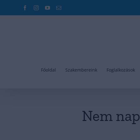
Kihagyás
Facebook
Instagram
YouTube
Email:
Főoldal
Szakembereink
Foglalkozások
Nem napr