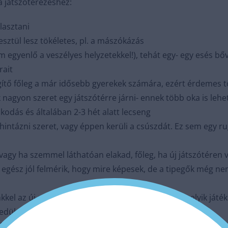
a játszóterezéshez:
lasztani
sztül lesz tökéletes, pl. a mászókázás
egyenlő a veszélyes helyzetekkel!), tehát egy- egy esés bőv
rait
gítő főleg a már idősebb gyerekek számára, ezért érdemes tö
nagyon szeret egy játszótérre járni- ennek több oka is lehet
odás és általában 2-3 hét alatt lecseng
intázni szeret, vagy éppen kerüli a csúszdát. Ez sem egy ru
 vagy ha szemmel láthatóan elakad, főleg, ha új játszótére
r egész jól felmérik, hogy mire képesek, de a tipegők még ne
kel az új szabályokat, akár több alkalommal is; melyik játék 
edül a gyereket, legyünk mellette, de ne segítsük túl
játszótérem és nem mozognak. Ez is rendben van, mert megfi