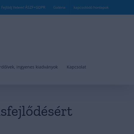
! Fejlődj Velem! ÁSZF+GDPR
Galéria
kapcsolódó honlapok
rdőívek, ingyenes kiadványok
Kapcsolat
sfejlődésért