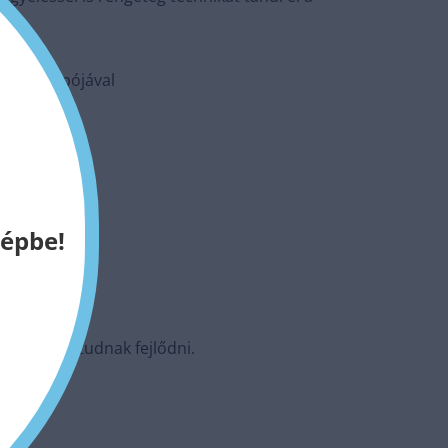
yerek tempójával
képbe!
is szépen tudnak fejlődni.