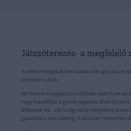
Játszóterezés- a megfelelő
Az elemi mozgások beindulása után (gurulás, kúsz
játszótérre járás.
Mit értünk mozgáskultúra fejlődés alatt? Ezek az
hogy összeálljon a gyerek agyában. Kívülről nézve
átlépések stb… De ha egy kicsit mélyebbre ásunk 
gyakorlásra van szükség. A játszótér remek hely 