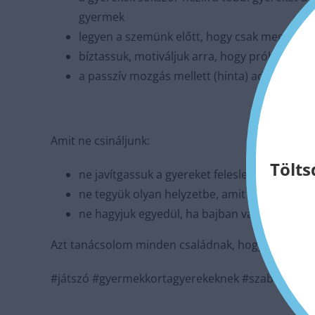
gyermek
legyen a szemünk előtt, hogy csak megfigyel
bíztassuk, motiváljuk arra, hogy próbálja ki
a passzív mozgás mellett (hinta) adjunk leh
Amit ne csináljunk:
Tölts
ne javítgassuk a gyereket feleslegesen
ne tegyük olyan helyzetbe, amit magától m
ne hagyjuk egyedül, ha bajban van
Azt tanácsolom minden családnak, hogy járjanak já
#játszó #gyermekkortagyerekeknek #szabadmoz