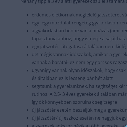
Néhány tipp a 3 év alatti gyerekek szülei számára 
érdemes életkornak megfelelő játszóteret vá
egy- egy mozdulat rengeteg gyakorláson kere
a gyakorlásban benne van a hibázás (ami nem 
tapasztania ahhoz, hogy ismerje a saját hatá
egy játszótér látogatása általában nem kielé
de! mégis vannak időszakok, amikor a gyerek 
vannak a barátai- ez nem egy görcsös ragaszk
ugyanígy vannak olyan időszakok, hogy csak h
és általában ez is lecseng pár hét alatt
segítsünk a gyerekünknek, ha segítséget kér
rutinos. A 2,5- 3 éves gyerekek általában má
így ők könnyebben szorulnak segítségre
új játszótér esetén beszéljük meg a gyerekünk
új játszótér/ új eszköz esetén ne hagyjuk egy
a gyerekek sokszor nézik a többi gyereket a 