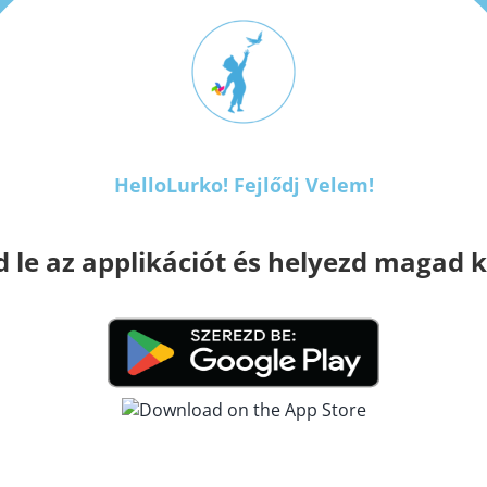
ésből nem lesz tapasztalás
 az eszközöket- de ezt ne erőszakosan tegyük, haladjunk a g
etőséget a szabad mozgásra is (mászókázás)
HelloLurko! Fejlődj Velem!​
d le az applikációt és helyezd magad 
ég nem lenne képes megoldani
tszótérre. A szabad mozgás mellett a szociális kapcsolatok 
gas