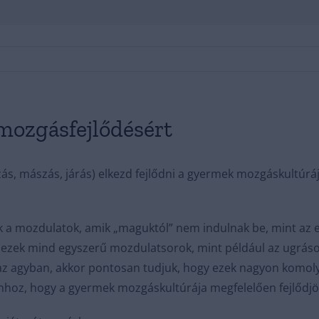
 mozgásfejlődésért
ás, mászás, járás) elkezd fejlődni a gyermek mozgáskultúrá
ok a mozdulatok, amik „maguktól” nem indulnak be, mint az 
 ezek mind egyszerű mozdulatsorok, mint például az ugrások,
az agyban, akkor pontosan tudjuk, hogy ezek nagyon komoly
ahhoz, hogy a gyermek mozgáskultúrája megfelelően fejlődjö