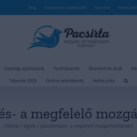
Blog
Adatvédelmi tájékoztató
Házirend
HelloLurkó
Csomag ajánlataink
Tanfolyamok
Órarend és árak
Ké
Táborok 2025
Online jelentkezés
HelloLurko
és- a megfelelő mozgá
Főoldal
/
Egyéb
/
Játszóterezés- a megfelelő mozgásfejlődésért