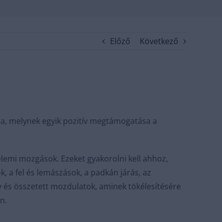
Előző
Következő
ja, melynek egyik pozitív megtámogatása a
elemi mozgások. Ezeket gyakorolni kell ahhoz,
 a fel és lemászások, a padkán járás, az
 és összetett mozdulatok, aminek tökélesítésére
n.