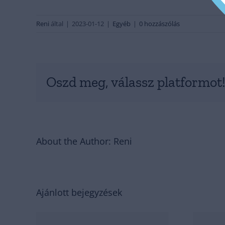
Reni
által
|
2023-01-12
|
Egyéb
|
0 hozzászólás
Oszd meg, válassz platformot
About the Author:
Reni
Kötelező
Ajánlott bejegyzések
védőoltások 0-2