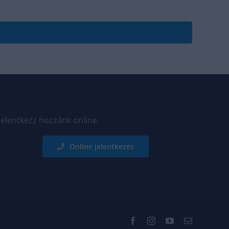
Jelentkezz hozzánk online
Online jelentkezés
Facebook
Instagram
YouTube
Email: