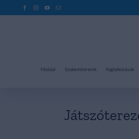
Kihagyás
Facebook
Instagram
YouTube
Email:
Főoldal
Szakembereink
Foglalkozások
Játszóterez