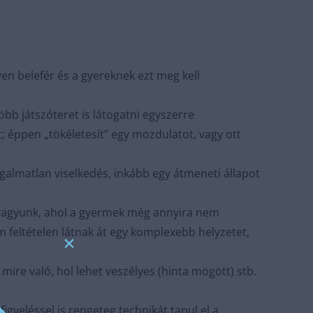
en belefér és a gyereknek ezt meg kell
bb játszóteret is látogatni egyszerre
; éppen „tökéletesít” egy mozdulatot, vagy ott
galmatlan viselkedés, inkább egy átmeneti állapot
n vagyunk, ahol a gyermek még annyira nem
m feltételen látnak át egy komplexebb helyzetet,
×
mire való, hol lehet veszélyes (hinta mögött) stb.
gyeléssel is rengeteg technikát tanul el a