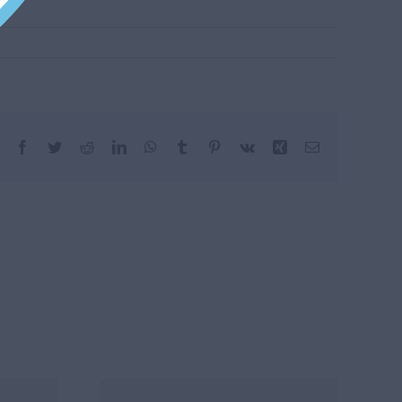
Facebook
Twitter
Reddit
LinkedIn
WhatsApp
Tumblr
Pinterest
Vk
Xing
Email: