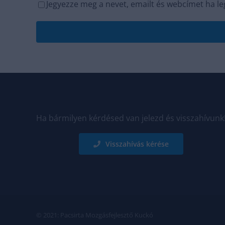
Jegyezze meg a nevet, emailt és webcímet ha l
Ha bármilyen kérdésed van jelezd és visszahívunk
Visszahívás kérése
© 2021: Pacsirta Mozgásfejlesztő Kuckó