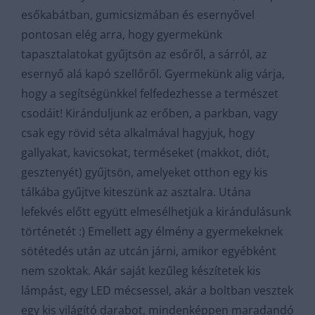
esőkabátban, gumicsizmában és esernyővel
pontosan elég arra, hogy gyermekünk
tapasztalatokat gyűjtsön az esőről, a sárról, az
esernyő alá kapó szellőről. Gyermekünk alig várja,
hogy a segítségünkkel felfedezhesse a természet
csodáit! Kiránduljunk az erőben, a parkban, vagy
csak egy rövid séta alkalmával hagyjuk, hogy
gallyakat, kavicsokat, terméseket (makkot, diót,
gesztenyét) gyűjtsön, amelyeket otthon egy kis
tálkába gyűjtve kiteszünk az asztalra. Utána
lefekvés előtt együtt elmesélhetjük a kirándulásunk
történetét :) Emellett agy élmény a gyermekeknek
sötétedés után az utcán járni, amikor egyébként
nem szoktak. Akár saját kezűleg készítetek kis
lámpást, egy LED mécsessel, akár a boltban vesztek
egy kis világító darabot, mindenképpen maradandó