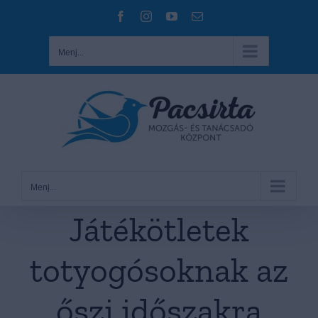
Kihagyás
Facebook
Instagram
YouTube
Email:
Menj...
Menj...
Játékötletek
totyogósoknak az
őszi időszakra