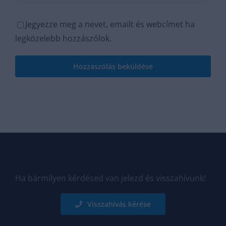
Jegyezze meg a nevet, emailt és webcímet ha
legközelebb hozzászólok.
Ha bármilyen kérdésed van jelezd és visszahívunk!
Visszahívás kérése