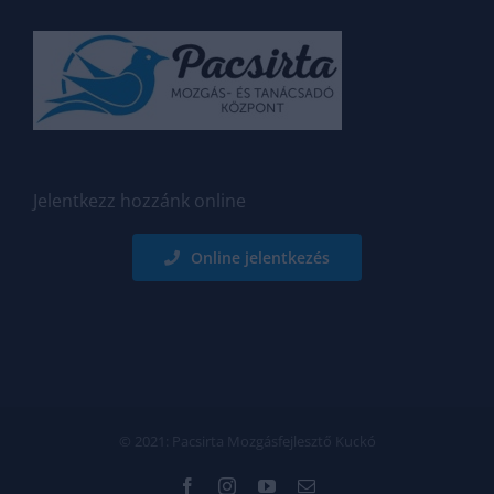
Jelentkezz hozzánk online
Online jelentkezés
© 2021: Pacsirta Mozgásfejlesztő Kuckó
Facebook
Instagram
YouTube
Email: