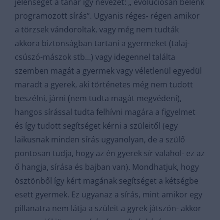
jelenséget a tanár így nevezet: „ evolúciósan belénk
programozott sírás”. Ugyanis réges- régen amikor
a törzsek vándoroltak, vagy még nem tudták
akkora biztonságban tartani a gyermeket (talaj-
csúszó-mászok stb…) vagy idegennel találta
szemben magát a gyermek vagy véletlenül egyedül
maradt a gyerek, aki történetes még nem tudott
beszélni, járni (nem tudta magát megvédeni),
hangos sírással tudta felhívni magára a figyelmet
és így tudott segítséget kérni a szüleitől (egy
laikusnak minden sírás ugyanolyan, de a szülő
pontosan tudja, hogy az én gyerek sír valahol- ez az
ő hangja, sírása és bajban van). Mondhatjuk, hogy
ösztönből így kért magának segítséget a kétségbe
esett gyermek. Ez ugyanaz a sírás, mint amikor egy
pillanatra nem látja a szüleit a gyrek játszón- akkor