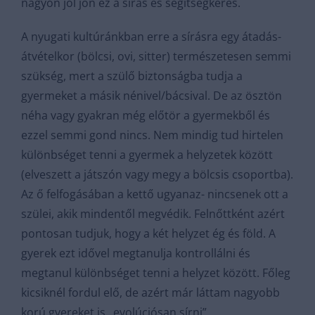
nagyon jól jön ez a sírás és segítségkérés.
A nyugati kultúránkban erre a sírásra egy átadás-
átvételkor (bölcsi, ovi, sitter) természetesen semmi
szükség, mert a szülő biztonságba tudja a
gyermeket a másik nénivel/bácsival. De az ösztön
néha vagy gyakran még előtör a gyermekből és
ezzel semmi gond nincs. Nem mindig tud hirtelen
különbséget tenni a gyermek a helyzetek között
(elveszett a játszón vagy megy a bölcsis csoportba).
Az ő felfogásában a kettő ugyanaz- nincsenek ott a
szülei, akik mindentől megvédik. Felnőttként azért
pontosan tudjuk, hogy a két helyzet ég és föld. A
gyerek ezt idővel megtanulja kontrollálni és
megtanul különbséget tenni a helyzet között. Főleg
kicsiknél fordul elő, de azért már láttam nagyobb
korú gyereket is „evolúciósan sírni”.