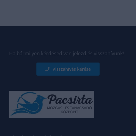
Ha bármilyen kérdésed van jelezd és visszahívunk!
Visszahívás kérése