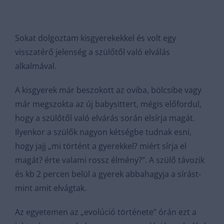
Sokat dolgoztam kisgyerekekkel és volt egy
visszatérő jelenség a szülőtől való elválás
alkalmával.
A kisgyerek már beszokott az oviba, bölcsibe vagy
már megszokta az új babysittert, mégis előfordul,
hogy a szülőtől való elvárás során elsírja magát.
Ilyenkor a szülők nagyon kétségbe tudnak esni,
hogy jajj „mi történt a gyerekkel? miért sírja el
magát? érte valami rossz élmény?”. A szülő távozik
és kb 2 percen belül a gyerek abbahagyja a sírást-
mint amit elvágtak.
Az egyetemen az „evolúció története” órán ezt a