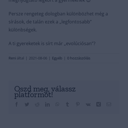
megnyugtató légkört a gyermeknek 😊
Persze rengeteg dologban különbözhet még a
sírások, de talán ezek a „legfontosabb”
különbségek.
A ti gyereketek is sírt már „evolúciósan”?
Reni
által
|
2021-08-06
|
Egyéb
|
0 hozzászólás
Oszd meg, válassz
platformot!
Facebook
Twitter
Reddit
LinkedIn
WhatsApp
Tumblr
Pinterest
Vk
Xing
Email: