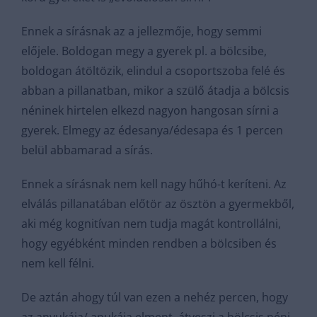
Ennek a sírásnak az a jellezmője, hogy semmi
előjele. Boldogan megy a gyerek pl. a bölcsibe,
boldogan átöltözik, elindul a csoportszoba felé és
abban a pillanatban, mikor a szülő átadja a bölcsis
néninek hirtelen elkezd nagyon hangosan sírni a
gyerek. Elmegy az édesanya/édesapa és 1 percen
belül abbamarad a sírás.
Ennek a sírásnak nem kell nagy hűhó-t keríteni. Az
elválás pillanatában előtör az ösztön a gyermekből,
aki még kognitívan nem tudja magát kontrollálni,
hogy egyébként minden rendben a bölcsiben és
nem kell félni.
De aztán ahogy túl van ezen a nehéz percen, hogy