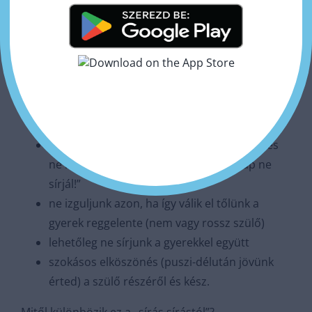
megnézze mi a helyzet (csak összezavarja a
gyermeket)
tudatosítja magában a szülő, hogy ez a sírás
semmilyen lelki törést nem okoz a
gyermeknek- ez egy ösztönös sírás
jellemző, hogy a gyerekek később nem
emlékeznek erre a sírásra
ne kérdezgessük, hogy miért sírtál reggel és
ne mondogassuk neki, hogy „de holnap ne
sírjál!”
ne izguljunk azon, ha így válik el tőlünk a
gyerek reggelente (nem vagy rossz szülő)
lehetőleg ne sírjunk a gyerekkel együtt
szokásos elköszönés (puszi-délután jövünk
érted) a szülő részéről és kész.