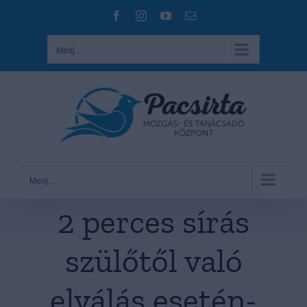
Kihagyás
Facebook
Instagram
YouTube
Email:
Menj...
Menj...
2 perces sírás
szülőtől való
elválás esetén-