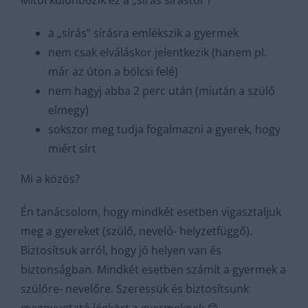
Mitől különbözik ez a „sírás sírástól”?
a „sírás” sírásra emlékszik a gyermek
nem csak elváláskor jelentkezik (hanem pl.
már az úton a bölcsi felé)
nem hagyj abba 2 perc után (miután a szülő
elmegy)
sokszor meg tudja fogalmazni a gyerek, hogy
miért sírt
Mi a közös?
Én tanácsolom, hogy mindkét esetben vigasztaljuk
meg a gyereket (szülő, nevelő- helyzetfüggő).
Biztosítsuk arról, hogy jó helyen van és
biztonságban. Mindkét esetben számít a gyermek a
szülőre- nevelőre. Szeressük és biztosítsunk