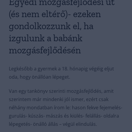
Egyedi mozgásfejlődési út
(és nem eltérő)- ezeken
gondolkozzunk el, ha
izgulunk a babánk
mozgásfejlődésén
Legkésőbb a gyermek a 18. hónapig végéig eljut
oda, hogy önállóan lépeget.
Van egy tankönyv szerinti mozgásfejlődés, amit
szerintem már mindenki jól ismer, ezért csak
néhány mondatban írom le: hason fekve fejemelés-
gurulás- kúszás- mászás és kiülés- felállás- oldalra
lépegetés- önálló állás – végül elindulás.