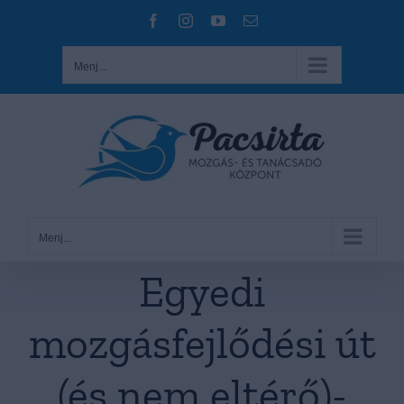
Kihagyás
Facebook
Instagram
YouTube
Email:
Menj...
Menj...
Egyedi
mozgásfejlődési út
(és nem eltérő)-