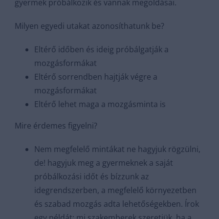
gyermek próbálkozik és vannak megoldásai.
Milyen egyedi utakat azonosíthatunk be?
Eltérő időben és ideig próbálgatják a
mozgásformákat
Eltérő sorrendben hajtják végre a
mozgásformákat
Eltérő lehet maga a mozgásminta is
Mire érdemes figyelni?
Nem megfelelő mintákat ne hagyjuk rögzülni,
de! hagyjuk meg a gyermeknek a saját
próbálkozási időt és bízzunk az
idegrendszerben, a megfelelő környezetben
és szabad mozgás adta lehetőségekben. Írok
egy példát: mi szakemberek szeretjük, ha a