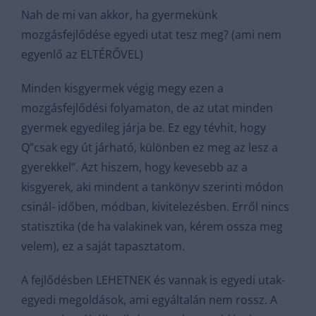
Nah de mi van akkor, ha gyermekünk
mozgásfejlődése egyedi utat tesz meg? (ami nem
egyenlő az ELTÉRŐVEL)
Minden kisgyermek végig megy ezen a
mozgásfejlődési folyamaton, de az utat minden
gyermek egyedileg járja be. Ez egy tévhit, hogy
Q”csak egy út járható, különben ez meg az lesz a
gyerekkel”. Azt hiszem, hogy kevesebb az a
kisgyerek, aki mindent a tankönyv szerinti módon
csinál- időben, módban, kivitelezésben. Erről nincs
statisztika (de ha valakinek van, kérem ossza meg
velem), ez a saját tapasztatom.
A fejlődésben LEHETNEK és vannak is egyedi utak-
egyedi megoldások, ami egyáltalán nem rossz. A