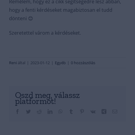
Remélem, hogy ez a cikk segítségedre lesz abban,
hogy a fenti kérdéseket magabiztosan el tudd
dönteni 😊
Szeretettel várom a kérdéseket.
Reni
által
|
2023-01-12
|
Egyéb
|
0 hozzászólás
Oszd meg, válassz
platformot!
Facebook
Twitter
Reddit
LinkedIn
WhatsApp
Tumblr
Pinterest
Vk
Xing
Email: