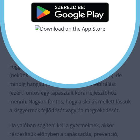
kétségbe, hogy jajj hát ezt nem is így kell csinálnia.
Örüljünk neki, bíztassuk, motiváljuk.
És persze figyeljük meg, hogyan változik egy
mozgásminta. Milyen irányba halad tovább->
rögzül (csak azt gyakorolja) vagy azért szépen
halad például a megkívánt mozgásminta irányába.
Független skálák használatára szükségünk van
(nekünk szakembereknek is és a szülőnek is), de
mindig hangsúlyozom az szubjektív elbírálást
(ezért fontos egy tapasztalt korai fejlesztőhöz
menni). Nagyon fontos, hogy a skálák mellett lássuk
a kisgyermek fejlődését vagy ép megrekedését.
Ha valóban segíteni kell a gyermeknek, akkor
részesítsük előnyben a tanácsadás, prevenció,