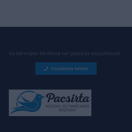
Ha bármilyen kérdésed van jelezd és visszahívunk!
Visszahívás kérése