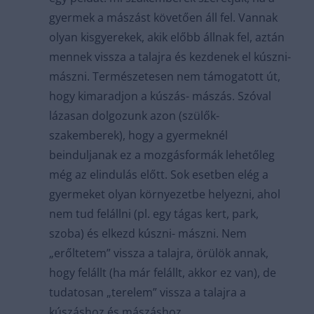
gyermek a mászást követően áll fel. Vannak
olyan kisgyerekek, akik előbb állnak fel, aztán
mennek vissza a talajra és kezdenek el kúszni-
mászni. Természetesen nem támogatott út,
hogy kimaradjon a kúszás- mászás. Szóval
lázasan dolgozunk azon (szülők-
szakemberek), hogy a gyermeknél
beinduljanak ez a mozgásformák lehetőleg
még az elindulás előtt. Sok esetben elég a
gyermeket olyan környezetbe helyezni, ahol
nem tud felállni (pl. egy tágas kert, park,
szoba) és elkezd kúszni- mászni. Nem
„erőltetem” vissza a talajra, örülök annak,
hogy felállt (ha már felállt, akkor ez van), de
tudatosan „terelem” vissza a talajra a
kúszáshoz és mászáshoz.