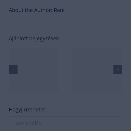
About the Author:
Reni
Kötelező
védőoltások
Ajánlott bejegyzések
0-2 éves
korig A
nt
csecsemő
A baba
immunizációja-
alvási
–
hogyan
pozitúrái
védjük a
edések
gyermekünket
Hagyj üzenetet
a
Hozzászólás